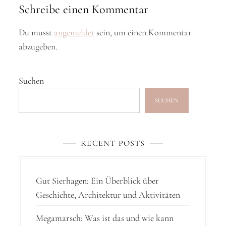
Schreibe einen Kommentar
r
a
Du musst
angemeldet
sein, um einen Kommentar
abzugeben.
g
s
Suchen
n
a
SUCHEN
v
i
RECENT POSTS
g
a
Gut Sierhagen: Ein Überblick über
t
Geschichte, Architektur und Aktivitäten
i
Megamarsch: Was ist das und wie kann