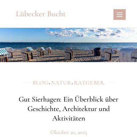
Skip
Lübecker Bucht
to
content
,
,
BLOG
NATUR
RATGEBER
Gut Sierhagen: Ein Überblick über
Geschichte, Architektur und
Aktivitäten
Oktober 20, 2023